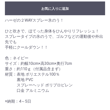
お気に入りに追加
ハーゼの２WAYスプレー氷のう！
ひと吹きで、ほてった身体をひんやりリフレッシュ！
スプレータイプの氷のうで、ゴルフなどの運動後や外出
先でも
手軽にクールダウン！！
色：ネイビー
サイズ：約幅10cm×高30cm×奥行7cm
重さ：約110ｇ（付属品含まず）
材質：表地 ポリエステル100％
裏地 PVC
スプレーヘッド ポリプロピレン
口金 アルミニウム
※納期：4～5日