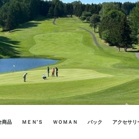
全商品
ＭＥＮ’Ｓ
ＷＯＭＡＮ
バック
アクセサリ
帽子
ボトムス
トップス
帽子
ボトムス
トップス