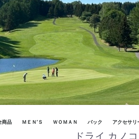
全商品
ＭＥＮ’Ｓ
ＷＯＭＡＮ
バック
アクセサリ
ドライ カノ
帽子
ボトムス
トップス
帽子
ボトムス
トップス